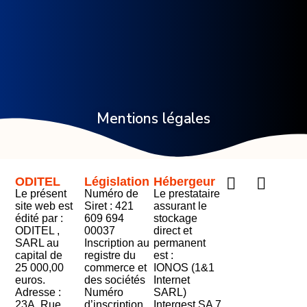
Mentions légales
ODITEL
Législation
Hébergeur
Le présent
Numéro de
Le prestataire
site web est
Siret : 421
assurant le
édité par :
609 694
stockage
ODITEL ,
00037
direct et
SARL au
Inscription au
permanent
capital de
registre du
est :
25 000,00
commerce et
IONOS (1&1
euros.
des sociétés
Internet
Adresse :
Numéro
SARL)
23A, Rue
d’inscription
Intergest SA 7