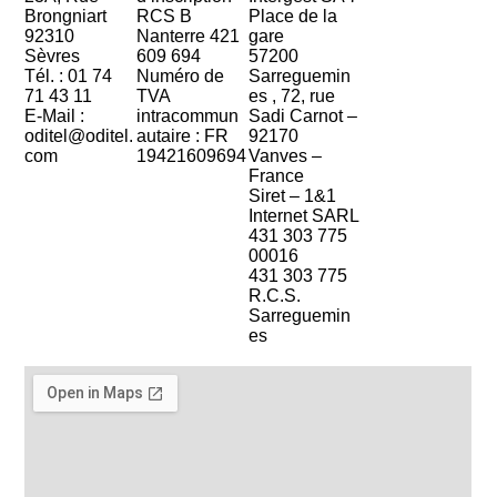
Brongniart
RCS B
Place de la
92310
Nanterre 421
gare
Sèvres
609 694
57200
Tél. : 01 74
Numéro de
Sarreguemin
71 43 11
TVA
es , 72, rue
E-Mail :
intracommun
Sadi Carnot –
oditel@oditel.
autaire : FR
92170
com
19421609694
Vanves –
France
Siret – 1&1
Internet SARL
431 303 775
00016
431 303 775
R.C.S.
Sarreguemin
es